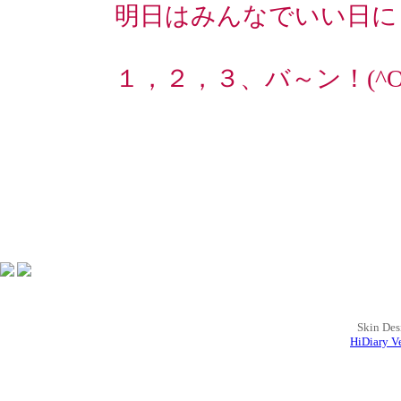
明日はみんなでいい日に
１，２，３、バ～ン！(^O
LOVE&P
Skin Des
HiDiary Ve