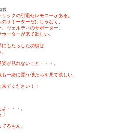
大宮戦。
トリックの引退セレモニーがある。
ルのサポーターだけじゃなく、
ー、ヴェルディのサポーター、
サポーターが来て欲しい。
界にもたらした功績は
う。
勇姿が見れないこと・・・。
魂も一緒に闘う僕たちを見て欲しい。
に来てください！！
たよ・・・。
る！
ってるもん。