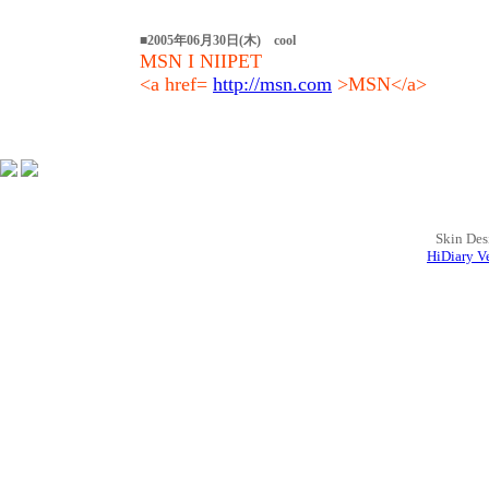
■2005年06月30日(木) cool
MSN I NIIPET
<a href=
http://msn.com
>MSN</a>
Skin Des
HiDiary Ve